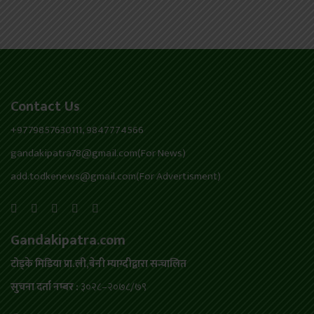
Contact Us
+9779857630111, 9847774566
gandakipatra78@gmail.com(For News)
add.todkenews@gmail.com(For Advertisment)
Gandakipatra.com
टोड्के मिडिया प्रा.ली,बेनी म्याग्दीद्वारा सन्चालित
सुचना दर्ता नम्बर :
३०२८–२०७८/७९