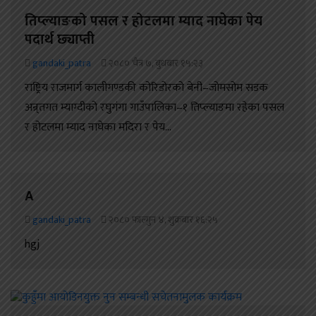
तिप्ल्याङको पसल र होटलमा म्याद नाघेका पेय
पदार्थ छ्याप्ती
gandaki_patra
२०८० चैत्र ७, बुधबार १५:२३
राष्ट्रिय राजमार्ग कालीगण्डकी कोरिडोरको बेनी–जोमसोम सडक
अन्र्तगत म्याग्दीको रघुगंगा गाउँपालिका–१ तिप्ल्याङमा रहेका पसल
र होटलमा म्याद नाघेका मदिरा र पेय...
A
gandaki_patra
२०८० फाल्गुन ४, शुक्रबार १६:२५
hgj