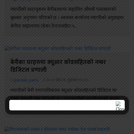
म्याग्दीको सदरमुकाम बेनीबजारमा सञ्चालित औषधी पसलहरुको
बुधबार अनुगमन गरिएको छ । स्वास्थ्य कार्यालय म्याग्दीको अगुवाइमा
बेनीमा सञ्चालनमा रहेका डेन्टलसहित ५...
बेनीका घरहरुमा क्यूआर कोडसहितको नम्बर
डिजिटल प्रणाली
gandaki_patra
२०८१ जेष्ठ ११, शुक्रबार १५:१५
म्याग्दीको बेनी नगरपालिकामा क्यूआर कोडसहितको डिजिटल घर
नम्बर प्रणाली सुरू गरिएको छ । नगरबासीको घरपरिवारको सूचना
तथा विवरणलाई डिजिटल प्रविधिमार्फत...