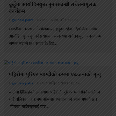
कुहुँमा आयोडिनयुक्त नुन सम्बन्धी सचेतनामुलक
कार्यक्रम
gandaki_patra
२०८० माघ २७, शनिबार १५:०२
म्याग्दीको मंगला गाउँपालिका–१ कुहुँमा रहेको दिपशिखा माविमा
आयोडिन युक्त नुनको प्रयोगका सम्बन्धमा सचेतनामुलक कार्यक्रम
सम्पन्न भएको छ । साल्ट टे«डिङ...
पहिरोमा पुरिएर म्याग्दीको रुममा एकजनाको मृत्यु
gandaki_patra
२०८० आश्विन ८, सोमबार १३:०७
बाटोमा हिँडिरहेको अवस्थामा पहिरोले पुरिएर म्याग्दीको मालिका
गाउँपालिका – २ रुममा सोमबार एकजनाको ज्यान गएको छ ।
गोठका गाईवस्तुलाई घाँस...