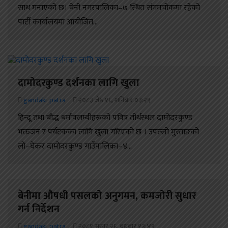
साथ मनाएको छ। बेनी नगरपालिका–७ स्थित संगमचोकमा रहेको
पार्टी कार्यालयमा आयोजित...
दामोदरकुण्ड दर्शनका लागि खुला
gandaki_patra
२०८३ जेष्ठ १६, शनिबार ०३:२९
हिन्दू तथा बौद्ध धर्मावलम्बीहरूको पवित्र तीर्थस्थल दामोदरकुण्ड
भक्तजन र पर्यटकका लागि खुला गरिएको छ । उपल्लो मुस्ताङको
लो–घेकर दामोदरकुण्ड गाउँपालिका–४...
बेनीमा औषधी पसलको अनुगमन, कमजोरी सुधार
गर्न निर्देशन
gandaki_patra
२०८१ असार २६, बुधबार १३:४९