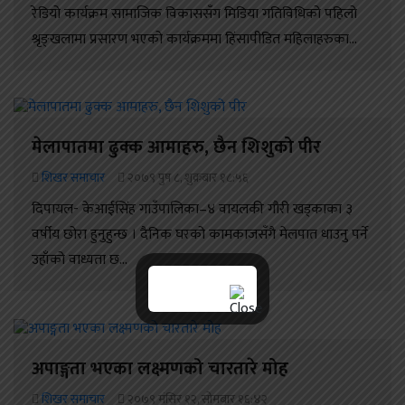
रेडियो कार्यक्रम सामाजिक विकाससँग मिडिया गतिविधिको पहिलो
श्रृङ्खलामा प्रसारण भएको कार्यक्रममा हिंसापीडित महिलाहरुका...
मेलापातमा ढुक्क आमाहरु, छैन शिशुको पीर
शिखर समाचार
२०७९ पुष ८, शुक्रबार १८:५६
दिपायल- केआईसिंह गाउँपालिका–४ वायलकी गौरी खड्काका ३
वर्षीय छोरा हुनुहुन्छ । दैनिक घरको कामकाजसँगै मेलपात धाउनु पर्ने
उहाँको वाध्यता छ...
अपाङ्गता भएका लक्ष्मणको चारतारे मोह
शिखर समाचार
२०७९ मंसिर १२, सोमबार १६:४२