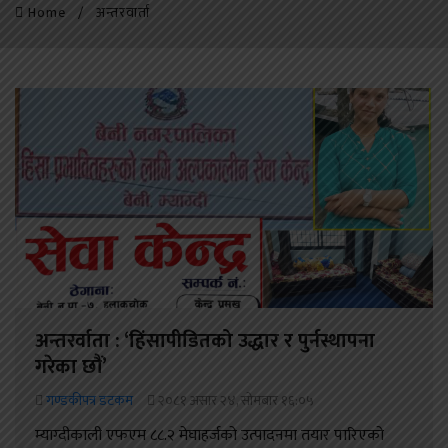
Home
अन्तरवार्ता
अन्तरर्वाता : ‘हिंसापीडितको उद्धार र पुर्नस्थापना
गरेका छौं’
गण्डकीपत्र डटकम
२०८१ असार २४, सोमबार १६:०५
म्याग्दीकाली एफएम ८८.२ मेघाहर्जको उत्पादनमा तयार पारिएको