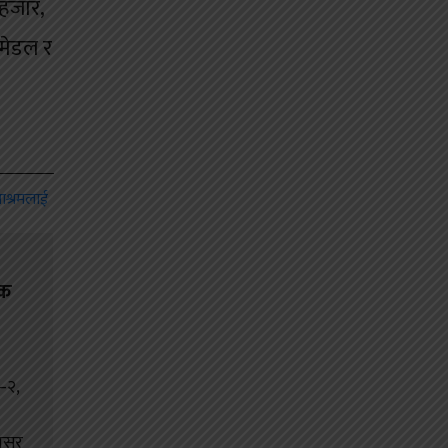
 हजार,
 मेडल र
िक
ा–२,
वसर