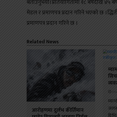
बताउनुभयो।प्रतियोगितामा १८ बर्षदेखि ४५ बर
मेडल र प्रमाणपत्र प्रदान गरिने भएको छ ।द्ध
प्रमाणपत्र प्रदान गरिने छ ।
Related News
म्या
सिच
व्यव
२०८
म्याग
जलस्
आरोहणमा दुर्लभ कीर्तिमान
डिभि
छाडेर हिमालमै अस्ताए निर्मल