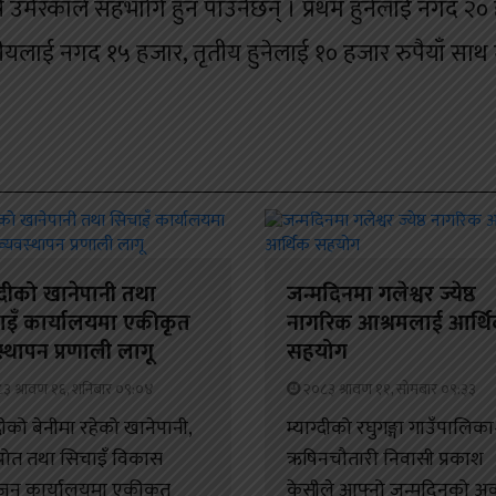
्ष उमेरकाले सहभागि हुन पाउनेछन् । प्रथम हुनेलाई नगद २०
ितीयलाई नगद १५ हजार, तृतीय हुनेलाई १० हजार रुपैयाँ साथ
ग्दीको खानेपानी तथा
जन्मदिनमा गलेश्वर ज्येष्ठ
ाइँ कार्यालयमा एकीकृत
नागरिक आश्रमलाई आर्थ
स्थापन प्रणाली लागू
सहयोग
३ श्रावण १६, शनिबार ०९:०४
२०८३ श्रावण ११, सोमबार ०९:३३
्दीको बेनीमा रहेको खानेपानी,
म्याग्दीको रघुगङ्गा गाउँपालिक
रोत तथा सिचाइँ विकास
ऋषिनचौतारी निवासी प्रकाश
जन कार्यालयमा एकीकृत
केसीले आफ्नो जन्मदिनको अ