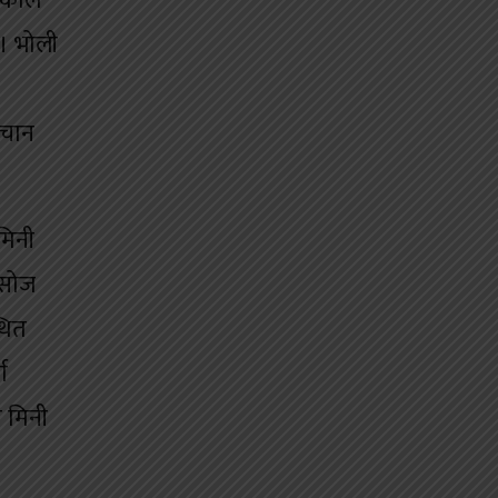
िकाले
 । भोली
िचान
मिनी
असोज
थित
ग
ो मिनी