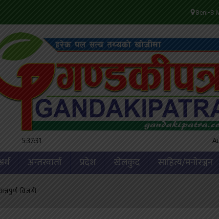
Beni-8 M
5:37:32
A
अर्थ
अन्तरवार्ता
प्रदेश
खेलकुद
साहित्य/मनोरञ्जन
न्नपुर्ण विजयी