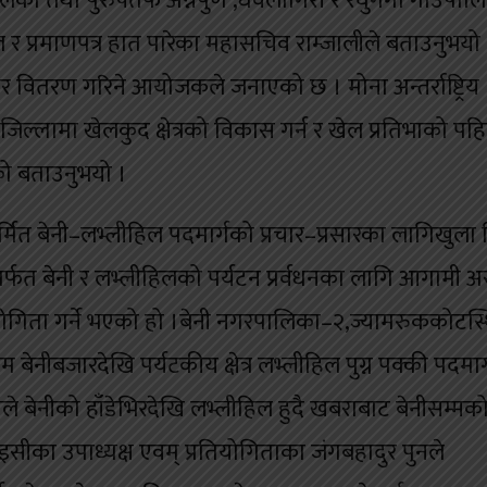
का तथा पुरुषतर्फ अन्नपुर्ण ,धवलागिरी र रघुगंगा गाउँपाल
 र प्रमाणपत्र हात पारेका महासचिव राम्जालीले बताउनुभयो
कार वितरण गरिने आयोजकले जनाएको छ । मोना अन्तर्राष्ट्रिय
 जिल्लामा खेलकुद क्षेत्रको विकास गर्न र खेल प्रतिभाको पह
एको बताउनुभयो ।
मित बेनी–लभ्लीहिल पदमार्गको प्रचार–प्रसारका लागिखुला 
गमार्फत बेनी र लभ्लीहिलको पर्यटन प्रर्वधनका लागि आगामी 
ियोगिता गर्ने भएको हो ।बेनी नगरपालिका–२,ज्यामरुककोटस्
ेनीबजारदेखि पर्यटकीय क्षेत्र लभ्लीहिल पुग्न पक्की पदमार्
ले बेनीको हाँडेभिरदेखि लभ्लीहिल हुदै खबराबाट बेनीसम्मक
सीका उपाध्यक्ष एवम् प्रतियोगिताका जंगबहादुर पुनले