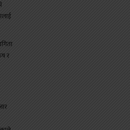
ि
कालाई
भागिता
ुष र
जार