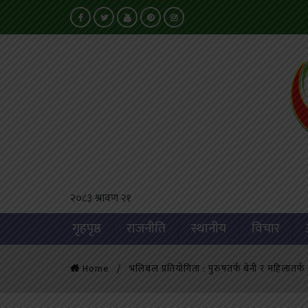
२०८३ श्रावण २१
गृहपृष्ठ
राजनीति
स्थानीय
विचार
Home
भलिबल प्रतियोगिता : पुरुषतर्फ बेनी र महिलातर्फ अ