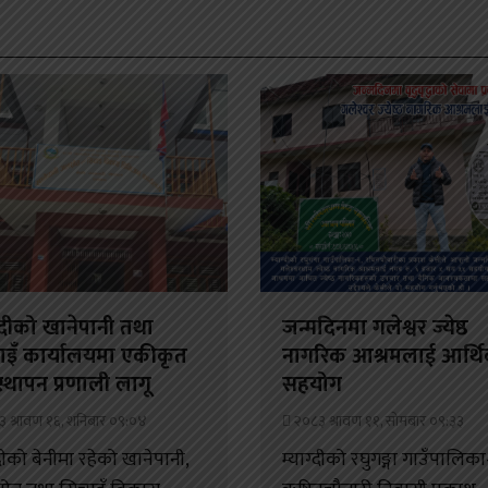
ग्दीको खानेपानी तथा
जन्मदिनमा गलेश्वर ज्येष्ठ
ाइँ कार्यालयमा एकीकृत
नागरिक आश्रमलाई आर्थ
स्थापन प्रणाली लागू
सहयोग
 श्रावण १६, शनिबार ०९:०४
२०८३ श्रावण ११, सोमबार ०९:३३
्दीको बेनीमा रहेको खानेपानी,
म्याग्दीको रघुगङ्गा गाउँपालिक