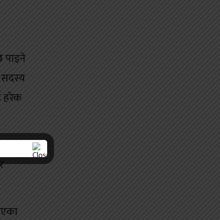
ि पाइने
 सदस्य
ई हरेक
सदस्य
र
खिएका