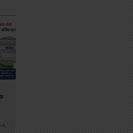
िक
ा–२,