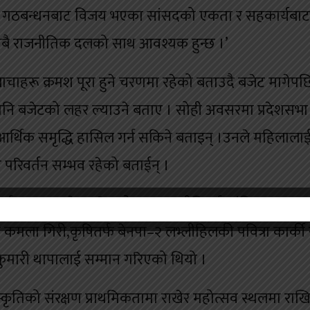
छ, गठबन्धनबाट विजय भएका सांसदको एकता र सहकार्यबाट
न सबै राजनीतिक दलको साथ आवश्यक हुन्छ ।’
ी बाचाहरू क्रमश पूरा हुने चरणमा रहेको बताउदै बजेट मागेपछ
पनि बजेटको लहर ल्याउने बताए । सोही अवसरमा प्रदेशसभा
 आर्थिक समृद्धि हासिल गर्न सकिने बताइन् ।उनले महिलाला
को परिवर्तन सम्भव रहेको बताईन् ।
िलालाई सम्मान समेत गरिएको छ । राजनीतितर्फ संविधानसभा 
कमला गिरी,कृषितर्फ बेनपा–२ लभ्लीहिलकी पवित्रा कार्की 
ुमारी थापालाई सम्मान गरिएको थियो ।
ंस्कृतिको संरक्षण प्राथमिकतामा राखेर महोत्सव स्थलमा रा