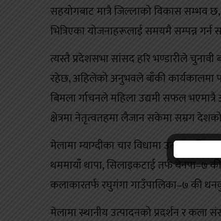
सहयोगबाट मात्रै जिल्लाको विकास सम्भव 
भित्रिएका योजनाहरूलाई समयमै सम्पन्न गर्
त्यस्तै प्रदेशसभा सांसद हरि भण्डारीले चुनाव
रहेछ, अहिलेको अनुभवले बाँकी कार्यकालमा 
बिमला र्गाचनले महिला उद्यमी सफल भएमात्रै
क्षेत्रमा नेतृत्वतहमा लैजान सकेमा सम्रग देश
मेलामा म्याग्दीका चार विधामा उत्कृष्ट मह
थममायाँ थापा, सिलाइकटाई तर्फ बेनपा–७ की 
कलाकारतर्फ रघुगंगा गाउँपालिका–७ की धनक
मेलामा स्थानीय उत्पादनको प्रदर्शन र कला स