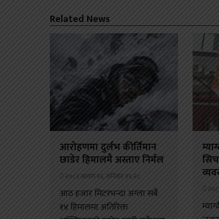
Related News
आरोहणमा दुर्लभ कीर्तिमान
म्या
छाडेर हिमालमै अस्ताए निर्मल
सिच
व्यव
२०८३ श्रावण १६, शनिबार १६:२८
२०८३
आठ हजार मिटरभन्दा अग्ला सबै
म्याग
१४ हिमालमा अतिरिक्त