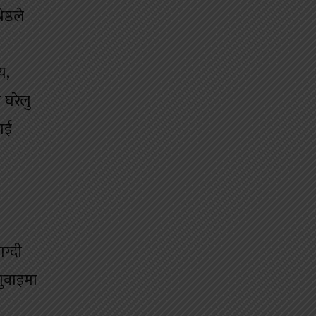
्ठले
य,
 घरेलु
ाई
ग्दी
गुवाइमा