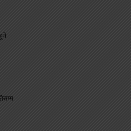
ुने
तेसम्म