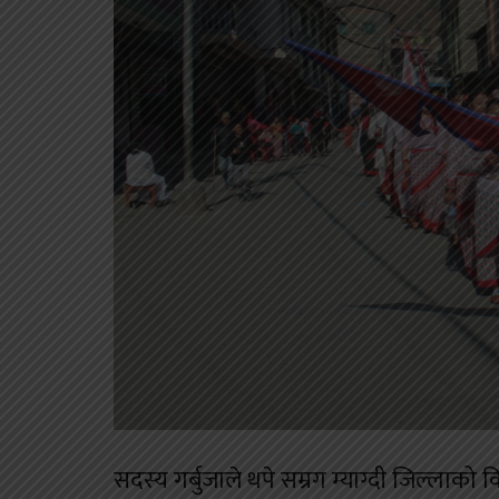
सदस्य गर्बुजाले थपे सम्रग म्याग्दी जिल्लाक