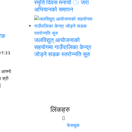
स्मृति दिवस मनायो ः जरा
अभियानको समापन
रिक
जलविद्युत् आयोजनाको
सहयोगमा गाउँपालिका केन्द्र
०९:३३
जोड्ने सडक स्तरोन्नति सुरु
 आफ्नो
 श्री
ई
लिंकहरु
फेसबुक