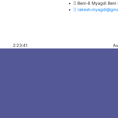
Beni-8 Myagdi Beni 
rakesh.myagdi@gma
2:23:41
Au