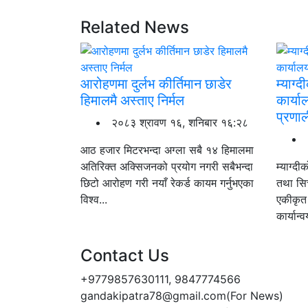
Related News
आरोहणमा दुर्लभ कीर्तिमान छाडेर
म्याग्
हिमालमै अस्ताए निर्मल
कार्य
प्रणाल
२०८३ श्रावण १६, शनिबार १६:२८
आठ हजार मिटरभन्दा अग्ला सबै १४ हिमालमा
अतिरिक्त अक्सिजनको प्रयोग नगरी सबैभन्दा
म्याग्द
छिटो आरोहण गरी नयाँ रेकर्ड कायम गर्नुभएका
तथा सि
विश्व...
एकीकृत 
कार्यान
Contact Us
+9779857630111, 9847774566
gandakipatra78@gmail.com(For News)