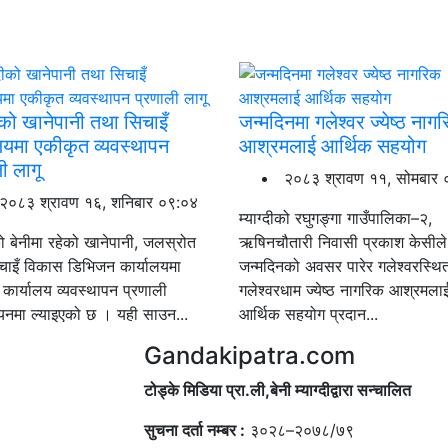
दीको खानेपानी तथा सिचाइँ
जन्मदिनमा गलेश्वर ज्येष्ठ नाग
ालयमा एकीकृत व्यवस्थापन
आश्रमलाई आर्थिक सहयोग
ी लागू
२०८३ श्रावण ११, सोमबार 
२०८३ श्रावण १६, शनिबार ०९:०४
म्याग्दीको रघुगङ्गा गाउँपालिका–२,
ीको बेनीमा रहेको खानेपानी, जलस्रोत
ऋषिनचौतारी निवासी प्रकाश केसीले
चाइँ विकास डिभिजन कार्यालयमा
जन्मदिनको अवसर पारेर गलेश्वरस्थित
कार्यालय व्यवस्थापन प्रणाली
गलेश्वरधाम ज्येष्ठ नागरिक आश्रमला
्वयनमा ल्याइएको छ । यही साउन...
आर्थिक सहयोग प्रदान...
Gandakipatra.com
टोड्के मिडिया प्रा.ली,बेनी म्याग्दीद्वारा सन्चालित
सुचना दर्ता नम्बर :
३०२८–२०७८/७९