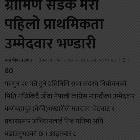
ग्रामिण सडक मेरो
पहिलो प्राथमिकता
उम्मेदवार भण्डारी
गण्डकीपत्र डटकम
प्रकाशित मिती: २०८२ फाल्गुन ३, आईतवार १५:४७
80
फागुन २१ गते हुने प्रतिनिधि सभा सदस्य निर्वाचनको
मिति नजिकिदै जाँदा नेपाली कांग्रेस म्याग्दीका उम्मेदवार
कर्णबहादुर (केवि)भण्डारीले मतदाता भेटघाट र
प्रचारप्रसार अभियानलाई तिब्र गतिमा अघि
बढाउनुभएको छ । आइतबार c