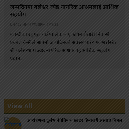
जन्मदिनमा गलेश्वर ज्येष्ठ नागरिक आश्रमलाई आर्थिक
सहयोग
२०८३ श्रावण ११, सोमबार ०९:३३
म्याग्दीको रघुगङ्गा गाउँपालिका–२, ऋषिनचौतारी निवासी
प्रकाश केसीले आफ्नो जन्मदिनको अवसर पारेर गलेश्वरस्थित
श्री गलेश्वरधाम ज्येष्ठ नागरिक आश्रमलाई आर्थिक सहयोग
प्रदान...
View All
आरोहणमा दुर्लभ कीर्तिमान छाडेर हिमालमै अस्ताए निर्मल