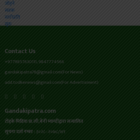
Contact Us
+9779857630111, 9847774566
gandakipatra78@gmail.com(For News)
add.todkenews@gmail.com(For Advertisment)
Gandakipatra.com
टोड्के मिडिया प्रा.ली,बेनी म्याग्दीद्वारा सन्चालित
सुचना दर्ता नम्बर :
३०२८–२०७८/७९