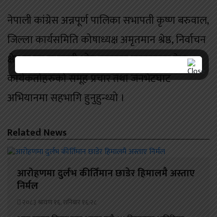
नेपाली कांग्रेस अन्नपूर्ण पालिका सभापती कृष्ण बरुवाल,
जिल्ला कार्यसमिति कोषाध्यक्ष अमृतमान श्रेष्ठ, निर्वाचन
क्षेत्र क का सभापती ओम छन्त्याल लगाएतका नेता
कार्यकर्ताहरुको समूह प्रचार तथा जनभेटघाट
अभियानमा सहभागि हुनुहुन्थ्यो ।
Related News
आरोहणमा दुर्लभ कीर्तिमान छाडेर हिमालमै अस्ताए
निर्मल
२०८३ श्रावण १६, शनिबार १६:२८