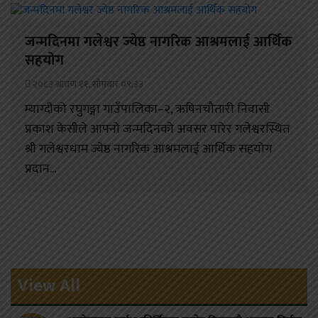
जन्मदिनमा गलेश्वर ज्येष्ठ नागरिक आश्रमलाई आर्थिक
सहयोग
२०८३ श्रावण ११, सोमबार ०९:३३
म्याग्दीको रघुगङ्गा गाउँपालिका–२, ऋषिनचौतारी निवासी
प्रकाश केसीले आफ्नो जन्मदिनको अवसर पारेर गलेश्वरस्थित
श्री गलेश्वरधाम ज्येष्ठ नागरिक आश्रमलाई आर्थिक सहयोग
प्रदान...
View All