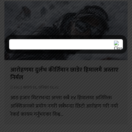
आरोहणमा दुर्लभ कीर्तिमान छाडेर हिमालमै अस्ताए
निर्मल
२०८३ श्रावण १६, शनिबार १६:२८
आठ हजार मिटरभन्दा अग्ला सबै १४ हिमालमा अतिरिक्त
अक्सिजनको प्रयोग नगरी सबैभन्दा छिटो आरोहण गरी नयाँ
रेकर्ड कायम गर्नुभएका विश्व...