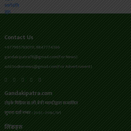
Contact Us
+9779857630111, 9847774566
gandakipatra78@gmail.com(For News)
add.todkenews@gmail.com(For Advertisment)
Gandakipatra.com
टोड्के मिडिया प्रा.ली,बेनी म्याग्दीद्वारा सन्चालित
सुचना दर्ता नम्बर :
३०२८–२०७८/७९
लिंकहरु