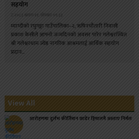
सहयोग
२०८३ श्रावण ११, सोमबार ०९:३३
म्याग्दीको रघुगङ्गा गाउँपालिका–२, ऋषिनचौतारी निवासी
प्रकाश केसीले आफ्नो जन्मदिनको अवसर पारेर गलेश्वरस्थित
श्री गलेश्वरधाम ज्येष्ठ नागरिक आश्रमलाई आर्थिक सहयोग
प्रदान...
View All
आरोहणमा दुर्लभ कीर्तिमान छाडेर हिमालमै अस्ताए निर्मल