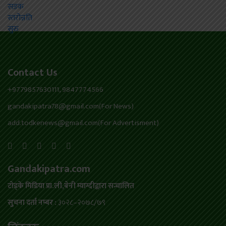
Contact Us
+9779857630111, 9847774566
gandakipatra78@gmail.com(For News)
add.todkenews@gmail.com(For Advertisment)
Gandakipatra.com
टोड्के मिडिया प्रा.ली,बेनी म्याग्दीद्वारा सन्चालित
सुचना दर्ता नम्बर :
३०२८–२०७८/७९