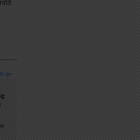
भापति
्र
ु
मा