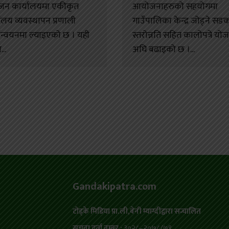
जन कार्यालयमा एकीकृत
आयोजनाहरुको सहयोगमा
यालय व्यवस्थापन प्रणाली
गाउँपालिका केन्द्र जोड्ने सड
यान्वयनमा ल्याइएको छ । यही
स्तरोन्नति सहित कालोपत्रे यो
..
अघि बढाइको छ ।...
Gandakipatra.com
टोड्के मिडिया प्रा.ली,बेनी म्याग्दीद्वारा सन्चालित
सुचना दर्ता नम्बर :
३०२८–२०७८/७९