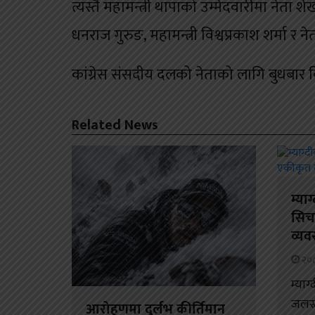
त्यस्तै महामन्त्री थापाको उम्मेदवारीमा ने
धनराज गुरुङ, महामन्त्री विश्वप्रकाश शर्मा र न
कांग्रेस संसदीय दलको नेताको लागि बुधबार व
Related News
म्या
सिच
व्यव
२०८
म्याग
जलस्
आरोहणमा दुर्लभ कीर्तिमान