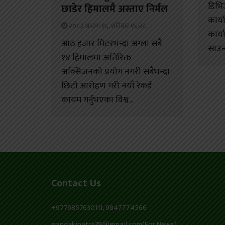
डिभि
छाडेर हिमालमै अस्ताए निर्मल
कार्
२०८३ श्रावण १६, शनिबार १६:२८
कार्
आठ हजार मिटरभन्दा अग्ला सबै
साउन.
१४ हिमालमा अतिरिक्त
अक्सिजनको प्रयोग नगरी सबैभन्दा
छिटो आरोहण गरी नयाँ रेकर्ड
कायम गर्नुभएका विश्व...
Contact Us
+9779857630111, 9847774566
gandakipatra78@gmail.com(For News)