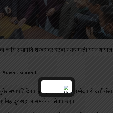
का लागि सभापति शेरबहादुर देउवा र महामन्त्री गगन थापाले
Advertisement
 सभापति देउवा र महामन्त्री थापाले उम्मेदवारी दर्ता गरेका
 पूर्णबहादुर खड्का समर्थक बसेका छन् ।