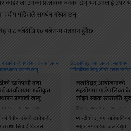
ता शेखर कोइराला उनको प्रस्तावक बनेका छन् भने उनलाई उपस
ेता प्रदीप पौडेलले समर्थन गरेका छन् ।
िहान ८ बजेदेखि १० बजेसम्म मतदान हुँदैछ ।
ग्दीको खानेपानी तथा
जलविद्युत् आयोजनाको
ाइँ कार्यालयमा एकीकृत
सहयोगमा गाउँपालिका केन्द
स्थापन प्रणाली लागू
जोड्ने सडक स्तरोन्नति सुर
३ श्रावण १६, शनिबार ०९:०४
२०८३ श्रावण ५, मंगलवार ०३:३८
्दीको बेनीमा रहेको खानेपानी,
म्याग्दीको रघुगंगा गाउँपालिका
रोत तथा सिचाइँ विकास
सञ्चालनमा रहेका जलविद्युत