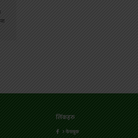
क
जना
लिंकहरु
फेसबुक