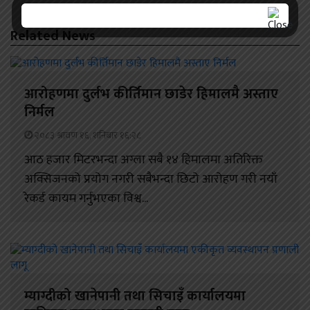
Related News
आरोहणमा दुर्लभ कीर्तिमान छाडेर हिमालमै अस्ताए
निर्मल
२०८३ श्रावण १६, शनिबार १६:२८
आठ हजार मिटरभन्दा अग्ला सबै १४ हिमालमा अतिरिक्त
अक्सिजनको प्रयोग नगरी सबैभन्दा छिटो आरोहण गरी नयाँ
रेकर्ड कायम गर्नुभएका विश्व...
म्याग्दीको खानेपानी तथा सिचाइँ कार्यालयमा