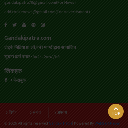
gandakipatra78@gmail.com(For News)
add.todkenews@gmail.com(For Advertisment)
Gandakipatra.com
टोड्के मिडिया प्रा.ली,बेनी म्याग्दीद्वारा सन्चालित
सुचना दर्ता नम्बर :
३०२८–२०७८/७९
लिंकहरु
फेसबुक
बिशेष
समाज
अपराध
TOP
©
2026 All rights reserved
Gandaki Patra
| Powered By
WebBankNepal